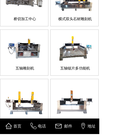
桥切加工中心
横式双头石材雕刻机
五轴雕刻机
五轴锯片多功能机
首页
电话
邮件
地址
四轴多功能加工中心
多功能四轴雕刻机